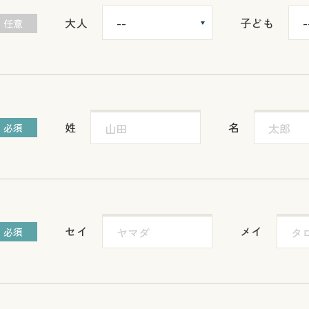
大人
子ども
任意
姓
名
必須
セイ
メイ
必須