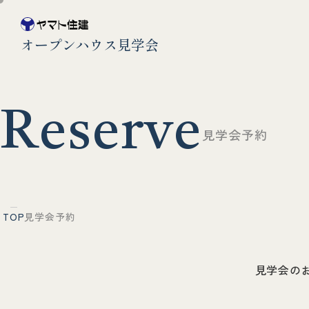
オープンハウス見学会
R
e
s
e
r
v
e
見
学
会
予
約
TOP
見学会予約
見学会の