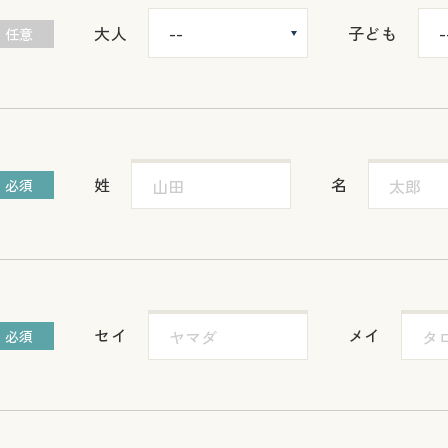
大人
子ども
任意
姓
名
必須
セイ
メイ
必須