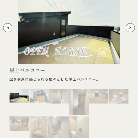
屋上バルコニー
外
ふれる
空を身近に感じられる広々とした屋上バルコニー。
無機
デザ