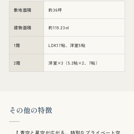
敷地面積
約36坪
建物面積
約119.23㎡
1階
LDK17帖、洋室5帖
2階
洋室×3（5.2帖×2、7帖）
そ
の
他
の
特
徴
【 青空と星空が広がる、特別なプライベート空