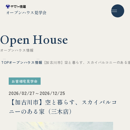
オープンハウス見学会
O
p
e
n
H
o
u
s
e
オ
ー
プ
ン
ハ
ウ
ス
情
報
TOP
オープンハウス情報
【加古川市】空と暮らす、スカイバルコニーのある
お客様宅見学会
2026/02/27～2026/12/25
【加古川市】空と暮らす、スカイバルコ
ニーのある家（三木店）