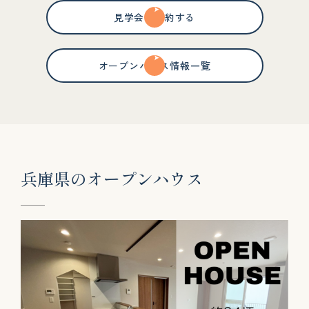
見学会を予約する
オープンハウス情報一覧
兵
庫
県
の
オ
ー
プ
ン
ハ
ウ
ス