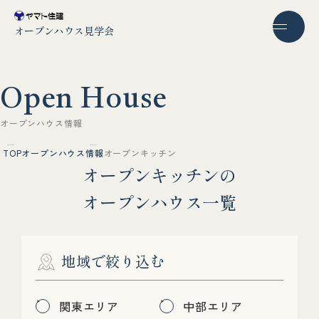
オープンハウス見学会
O
p
e
n
H
o
u
s
e
オ
ー
プ
ン
ハ
ウ
ス
情
報
TOP
オープンハウス情報
オープンキッチン
オ
ー
プ
ン
キ
ッ
チ
ン
の
オ
ー
プ
ン
ハ
ウ
ス
一
覧
地域で絞り込む
関東エリア
中部エリア