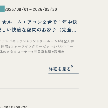
2026/08/01～2026/09/30
ーナー★ルームエアコン２台で１年中快
優しい快適な空間のお家♪（完全予
イランドキッチン
ランドリールーム
勾配天井
な住宅
ウォークインクローゼット
バルコニー
体のタタミコーナー
三角垂れ壁
岩出市
詳細を見る
1～2026/09/30