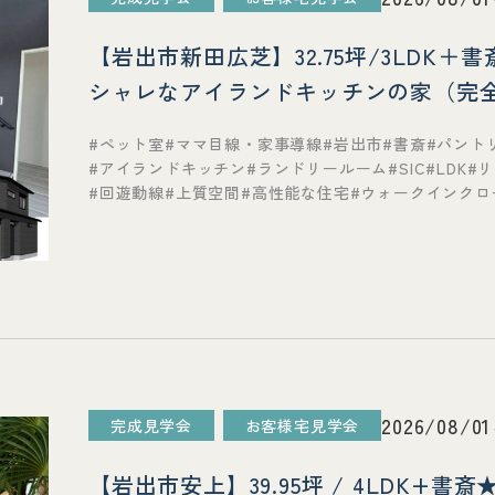
【岩出市新田広芝】32.75坪/3LDK
シャレなアイランドキッチンの家（完
ペット室
ママ目線・家事導線
岩出市
書斎
パント
アイランドキッチン
ランドリールーム
SIC
LDK
リ
回遊動線
上質空間
高性能な住宅
ウォークインクロ
2026/08/0
完成見学会
お客様宅見学会
【岩出市安上】39.95坪 / 4LDK