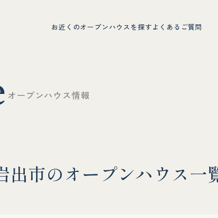
お近くのオープンハウスを探す
よくあるご質問
e
オ
ー
プ
ン
ハ
ウ
ス
情
報
岩
出
市
の
オ
ー
プ
ン
ハ
ウ
ス
一