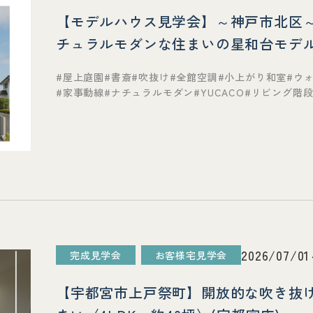
【モデルハウス見学会】～神戸市北区～ 
チュラルモダンな住まいの星和台モデル
屋上庭園
書斎
吹抜け
全館空調
小上がり和室
ウ
家事動線
ナチュラルモダン
YUCACO
リビング階
2026/07/01
完成見学会
お客様宅見学会
【宇都宮市上戸祭町】開放的な吹き抜