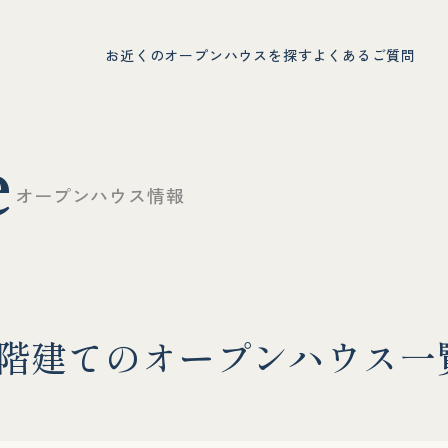
お近くのオープンハウスを探す
よくあるご質問
e
オ
ー
プ
ン
ハ
ウ
ス
情
報
階
建
て
の
オ
ー
プ
ン
ハ
ウ
ス
一