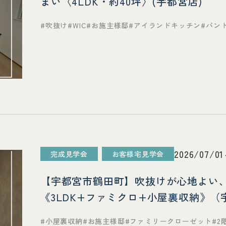
まい〈4LDK・約40坪〉(宇都宮店)
吹抜け
WIC
お施主様邸
アイランドキッチン
パン
2026/07/01
完成見学会
お客様宅見学会
【宇都宮市鶴田町】吹抜けが心地よい
《3LDK+ファミクロ+小屋裏収納》（
小屋裏収納
お施主様邸
ファミリークローゼット
2