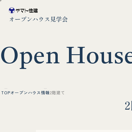
オープンハウス見学会
O
p
e
n
H
o
u
s
TOP
オープンハウス情報
2階建て
2