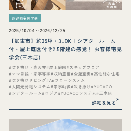
お客様宅見学会
2025/10/04～2026/12/25
【加東市】約39坪・3LDK＋シアタールーム
付・屋上庭園付き2.5階建の感覚！ お客様宅見
学会(三木店)
吹き抜け・高天井
屋上庭園
スキップフロア
ママ目線・家事導線
収納豊富
全館空調
高性能な住宅
吹き抜けリビング
Airフローシステム
太陽光発電システム
家事動線
吹き抜け
YUCACO
シアタールーム
ロジア
YUCACOシステム
三木店
詳細を見る