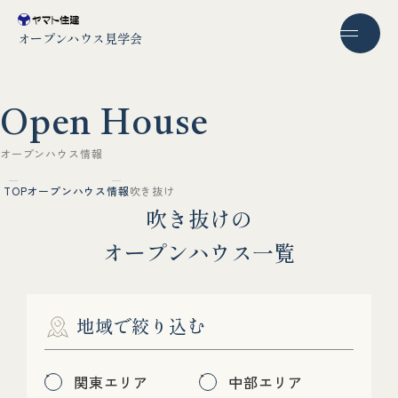
オープンハウス見学会
O
p
e
n
H
o
u
s
e
オ
ー
プ
ン
ハ
ウ
ス
情
報
TOP
オープンハウス情報
吹き抜け
吹
き
抜
け
の
オ
ー
プ
ン
ハ
ウ
ス
一
覧
地域で絞り込む
関東エリア
中部エリア