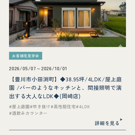
お客様宅見学会
2026/05/07～2026/10/01
【豊川市小田渕町】◆38.95坪/4LDK/屋上庭
園 /バーのようなキッチンと、間接照明で演
出する大人なLDK◆(岡崎店)
屋上庭園
吹き抜け
高性能住宅
4LDK
酒飲みカウンター
詳細を見る