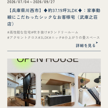
2026/07/04～2026/09/27
【兵庫県川西市】♦約37.19坪3LDK♦：家事動
線にこだわったシックなお客様宅（武庫之荘
店）
高性能な住宅
吹き抜け
ランドリールーム
アクセントクロス
3LDK
ニッチ
小上がりの畳スペース
詳細を見る